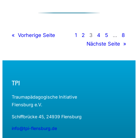
Reden
hilft
beim
Sprache
lernen
«
Vorherige Seite
1
2
3
4
5
…
8
Nächste Seite
»
TPI
Traumapädagogische Initiative
Flensburg e.V.
Schiffbrücke 45, 24939 Flensburg
info@tpi-flensburg.de