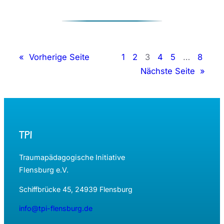
Reden
hilft
beim
Sprache
lernen
«
Vorherige Seite
1
2
3
4
5
…
8
Nächste Seite
»
TPI
Traumapädagogische Initiative
Flensburg e.V.
Schiffbrücke 45, 24939 Flensburg
info@tpi-flensburg.de