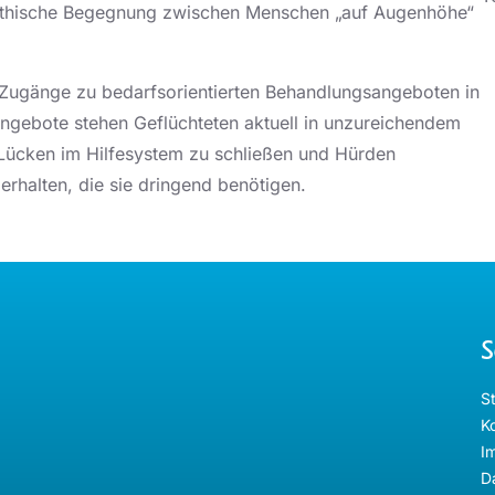
mpathische Begegnung zwischen Menschen „auf Augenhöhe“
 Zugänge zu bedarfsorientierten Behandlungsangeboten in
Angebote stehen Geflüchteten aktuell in unzureichendem
 Lücken im Hilfesystem zu schließen und Hürden
erhalten, die sie dringend benötigen.
S
St
K
I
D