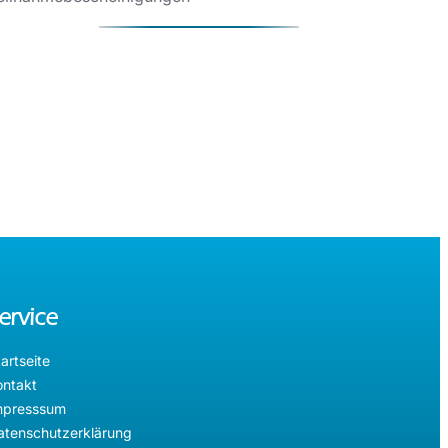
ervice
artseite
ontakt
mpresssum
atenschutzerklärung