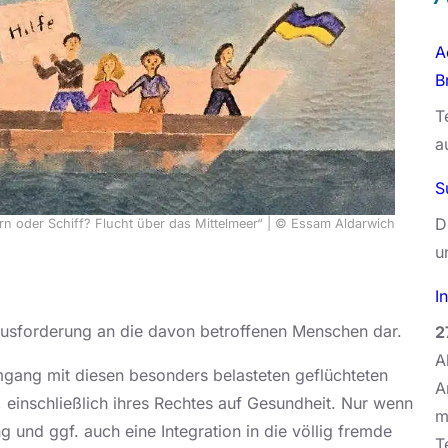
A
B
T
a
S
D
ern oder Schiff? Flucht über das Mittelmeer“ | © Essam Aldarwich
u
I
rausforderung an die davon betroffenen Menschen dar.
2
A
gang mit diesen besonders belasteten geflüchteten
A
 einschließlich ihres Rechtes auf Gesundheit. Nur wenn
m
und ggf. auch eine Integration in die völlig fremde
T