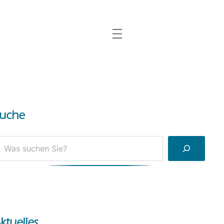
uche
ktuelles