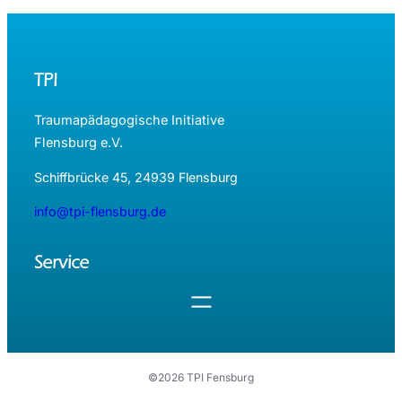
Zielgruppe
Die Vorträge
richteten sich an
TPI-Mitglieder,
Mitarbeitende,
TPI
integrationsfördernd
e Berufsgruppen
Traumapädagogische Initiative
und die interessierte
Flensburg e.V.
Öffentlichkeit
Schiffbrücke 45, 24939 Flensburg
Verantwortlich
TPI Vorstand und
die Durchführenden
info@tpi-flensburg.de
Service
©2026 TPI Fensburg