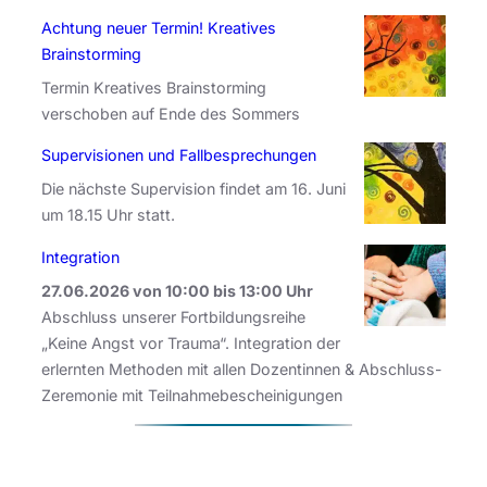
Achtung neuer Termin! Kreatives
Erfahrungen aus der Psychotherapie mit
Ute Wordell
,
Brainstorming
Psychoanalytikerin. Langjährige Studien beim Volk der
Termin Kreatives Brainstorming
Himba
.
verschoben auf Ende des Sommers
Dissoziation in der Beratung, Begleitung und
Supervisionen und Fallbesprechungen
Betreuung traumatisierter Menschen
Die nächste Supervision findet am 16. Juni
um 18.15 Uhr statt.
mit
Dr. Monika Hollub
, Traumaambulanz Heliosklinik
Integration
Schleswig
27.06.2026 von 10:00 bis 13:00 Uhr
„Gegen das Vergessen“ – Zum 10. Jahrestag des
Abschluss unserer Fortbildungsreihe
„Keine Angst vor Trauma“. Integration der
Genozids an den Jesiden im Nordirak
erlernten Methoden mit allen Dozentinnen & Abschluss-
Zeremonie mit Teilnahmebescheinigungen
mit
Sahar Alias
, Doktorandin an der Christian Albrecht
Universität, Kiel