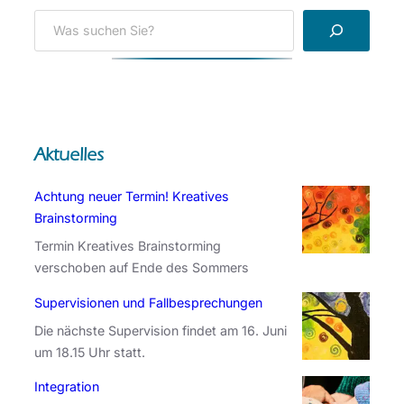
S
e
a
r
c
h
Aktuelles
Achtung neuer Termin! Kreatives
Brainstorming
Termin Kreatives Brainstorming
verschoben auf Ende des Sommers
Supervisionen und Fallbesprechungen
Die nächste Supervision findet am 16. Juni
um 18.15 Uhr statt.
Integration