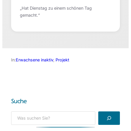
„Hat Dienstag zu einem schönen Tag
gemacht.“
In:
Erwachsene inaktiv
, 
Projekt
Suche
S
e
a