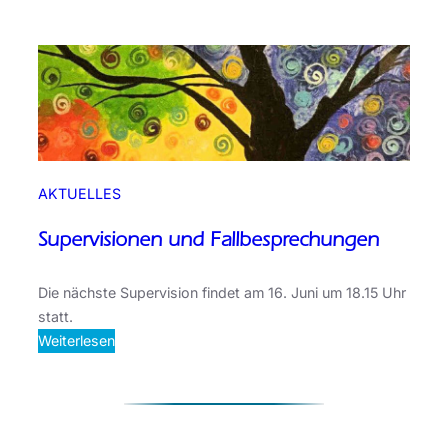
e
g
r
a
t
i
o
n
AKTUELLES
Supervisionen und Fallbesprechungen
Die nächste Supervision findet am 16. Juni um 18.15 Uhr
statt.
:
Weiterlesen
S
u
p
e