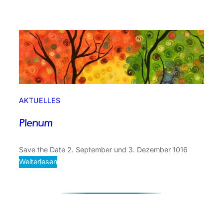
AKTUELLES
Plenum
Save the Date 2. September und 3. Dezember 1016
:
Weiterlesen
P
l
e
n
u