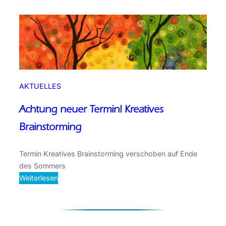
r
v
i
s
i
o
n
AKTUELLES
e
n
Achtung neuer Termin! Kreatives
u
Brainstorming
n
d
F
Termin Kreatives Brainstorming verschoben auf Ende
a
des Sommers
l
:
Weiterlesen
l
A
b
c
e
h
s
t