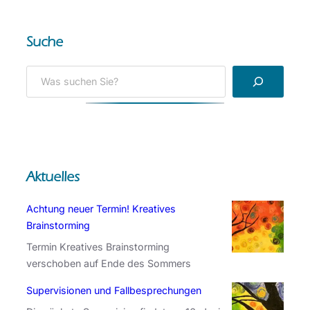
p
u
r
n
Suche
e
g
c
n
S
h
e
e
u
u
a
n
e
r
g
r
c
e
T
h
n
e
Aktuelles
r
m
Achtung neuer Termin! Kreatives
i
Brainstorming
n
Termin Kreatives Brainstorming
!
verschoben auf Ende des Sommers
K
r
Supervisionen und Fallbesprechungen
e