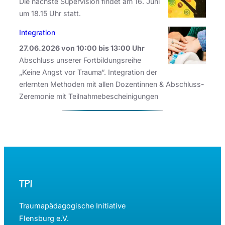
Die nächste Supervision findet am 16. Juni
a
um 18.15 Uhr statt.
t
i
Integration
v
27.06.2026 von 10:00 bis 13:00 Uhr
e
Abschluss unserer Fortbildungsreihe
s
„Keine Angst vor Trauma“. Integration der
B
erlernten Methoden mit allen Dozentinnen & Abschluss-
r
Zeremonie mit Teilnahmebescheinigungen
a
i
n
s
t
o
r
TPI
m
i
Traumapädagogische Initiative
n
Flensburg e.V.
g